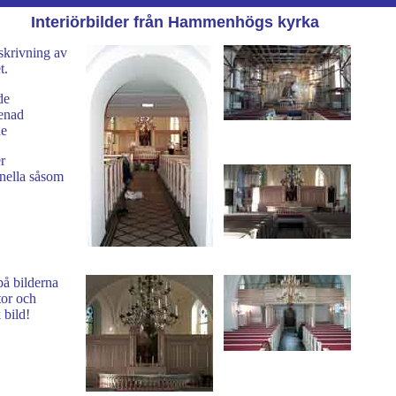
Interiörbilder från Hammenhögs kyrka
skrivning av
t.
de
enad
de
r
onella såsom
på bilderna
tor och
 bild!