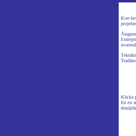
Kort be
projekte
Åtagan
Entrepr
avseen
Teknike
Traditi
Klicka 
för en s
detaljrik